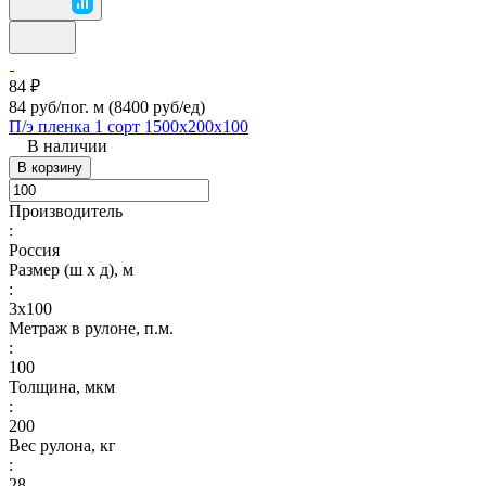
84 ₽
84 руб/пог. м
(8400 руб/eд)
П/э пленка 1 сорт 1500х200х100
В наличии
В корзину
Производитель
:
Россия
Размер (ш х д), м
:
3х100
Метраж в рулоне, п.м.
:
100
Толщина, мкм
:
200
Вес рулона, кг
:
28