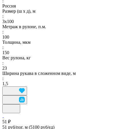
:
Россия
Размер (ш х д), м
:
3х100
Метраж в рулоне, п.м.
:
100
Толщина, мкм
:
150
Вес рулона, кг
:
23
Ширина рукава в сложенном виде, м
:
1,5
51 ₽
51 руб/пог. м
(5100 руб/eд)