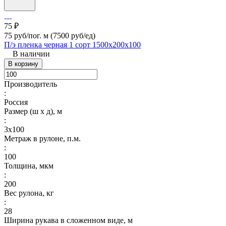
75 ₽
75 руб/пог. м
(7500 руб/eд)
П/э пленка черная 1 сорт 1500х200х100
В наличии
В корзину
Производитель
:
Россия
Размер (ш х д), м
:
3х100
Метраж в рулоне, п.м.
:
100
Толщина, мкм
:
200
Вес рулона, кг
:
28
Ширина рукава в сложенном виде, м