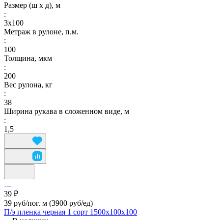
Размер (ш х д), м
:
3х100
Метраж в рулоне, п.м.
:
100
Толщина, мкм
:
200
Вес рулона, кг
:
38
Ширина рукава в сложенном виде, м
:
1,5
39 ₽
39 руб/пог. м
(3900 руб/eд)
П/э пленка черная 1 сорт 1500х100х100