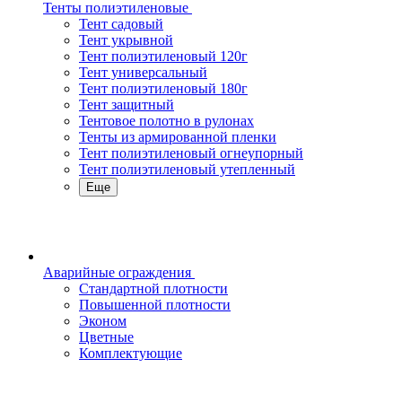
Тенты полиэтиленовые
Тент садовый
Тент укрывной
Тент полиэтиленовый 120г
Тент универсальный
Тент полиэтиленовый 180г
Тент защитный
Тентовое полотно в рулонах
Тенты из армированной пленки
Тент полиэтиленовый огнеупорный
Тент полиэтиленовый утепленный
Еще
Аварийные ограждения
Стандартной плотности
Повышенной плотности
Эконом
Цветные
Комплектующие