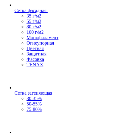
Сетка фасадная
35 г/м2
55 г/м2
80 г/м2
100 г/м2
Монофиламент
Огнеупорная
Цветная
Защитная
Фасовка
TENAX
Сетка затеняющая
30-35%
50-55%
75-80%