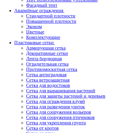
Фасадный тент
Аварийные ограждения
Стандартной плотности
Повышенной плотности
Эконом
Цветные
Комплектующие
Пластиковые сетки
Армирующая сетка
Декоративные сетки
Лента бордюрная
Оградительная сетка
Противомоскитная сетка
Сетка антиградовая
Сетка ветрозащитная
Сетка для водостоков
Сетка для выращивания растений
Сетка для защиты растений и деревьев
Сетка для ограждения клумб
Сетка для разведения улиток
Сетка для сооружения вольеров
Сетка для сооружения птичников
Сетка для укрепления грунта
Сетка от кротов