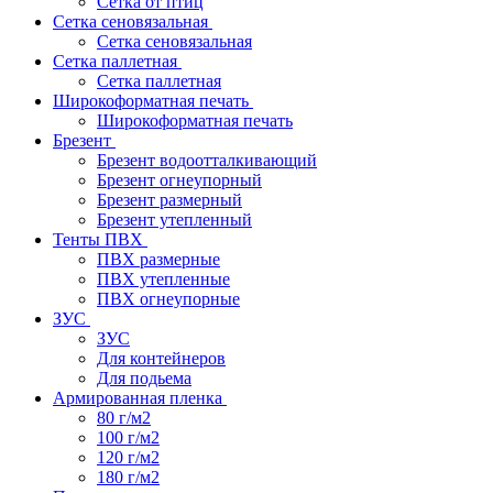
Сетка от птиц
Сетка сеновязальная
Сетка сеновязальная
Сетка паллетная
Сетка паллетная
Широкоформатная печать
Широкоформатная печать
Брезент
Брезент водоотталкивающий
Брезент огнеупорный
Брезент размерный
Брезент утепленный
Тенты ПВХ
ПВХ размерные
ПВХ утепленные
ПВХ огнеупорные
ЗУС
ЗУС
Для контейнеров
Для подьема
Армированная пленка
80 г/м2
100 г/м2
120 г/м2
180 г/м2