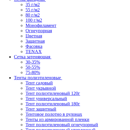
35 г/м2
55 г/м2
80 г/м2
100 г/м2
Монофиламент
Огнеупорная
Цветная
Защитная
Фасовка
TENAX
Сетка затеняющая
30-35%
50-55%
75-80%
Тенты полиэтиленовые
Тент садовый
Тент укрывной
Тент полиэтиленовый 120г
Тент универсальный
Тент полиэтиленовый 180г
Тент защитный
Тентовое полотно в рулонах
Тенты из армированной пленки
Тент полиэтиленовый огнеупорный
Тент полиэтиленовый утепленный