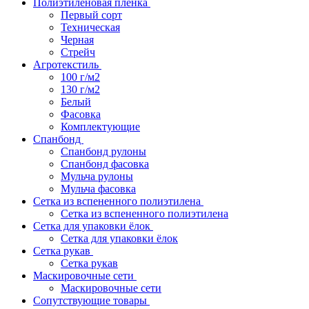
Полиэтиленовая пленка
Первый сорт
Техническая
Черная
Стрейч
Агротекстиль
100 г/м2
130 г/м2
Белый
Фасовка
Комплектующие
Спанбонд
Спанбонд рулоны
Спанбонд фасовка
Мульча рулоны
Мульча фасовка
Сетка из вспененного полиэтилена
Сетка из вспененного полиэтилена
Сетка для упаковки ёлок
Сетка для упаковки ёлок
Сетка рукав
Сетка рукав
Маскировочные сети
Маскировочные сети
Сопутствующие товары