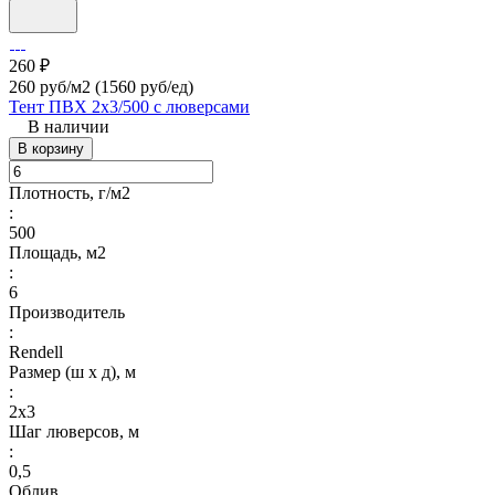
260 ₽
260 руб/м2
(1560 руб/eд)
Тент ПВХ 2х3/500 с люверсами
В наличии
В корзину
Плотность, г/м2
:
500
Площадь, м2
:
6
Производитель
:
Rendell
Размер (ш х д), м
:
2х3
Шаг люверсов, м
:
0,5
Облив