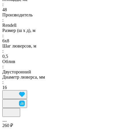
:
48
Производитель
:
Rendell
Размер (ш х д), м
:
6х8
Шаг люверсов, м
:
0,5
Облив
:
Двусторонний
Диаметр люверса, мм
:
16
260 ₽