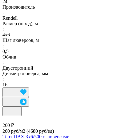
24
Производитель
:
Rendell
Размер (ш х д), м
:
4х6
Шаг люверсов, м
:
0,5
Облив
:
Двусторонний
Диаметр люверса, мм
:
16
260 ₽
260 руб/м2
(4680 руб/eд)
Тент ПВХ 3х6/500 с люверсами