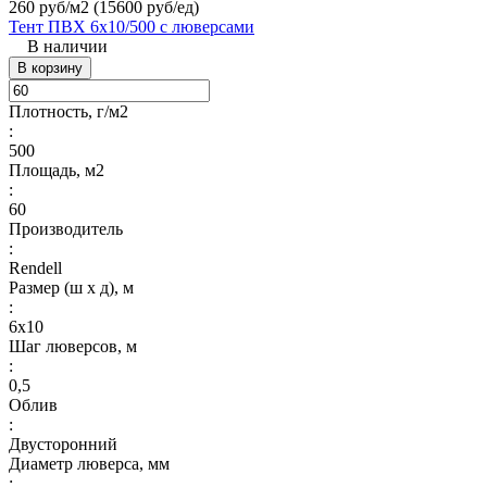
260 руб/м2
(15600 руб/eд)
Тент ПВХ 6х10/500 с люверсами
В наличии
В корзину
Плотность, г/м2
:
500
Площадь, м2
:
60
Производитель
:
Rendell
Размер (ш х д), м
:
6х10
Шаг люверсов, м
:
0,5
Облив
:
Двусторонний
Диаметр люверса, мм
: