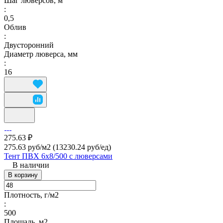
Шаг люверсов, м
:
0,5
Облив
:
Двусторонний
Диаметр люверса, мм
:
16
275.63 ₽
275.63 руб/м2
(13230.24 руб/eд)
Тент ПВХ 6х8/500 с люверсами
В наличии
В корзину
Плотность, г/м2
:
500
Площадь, м2