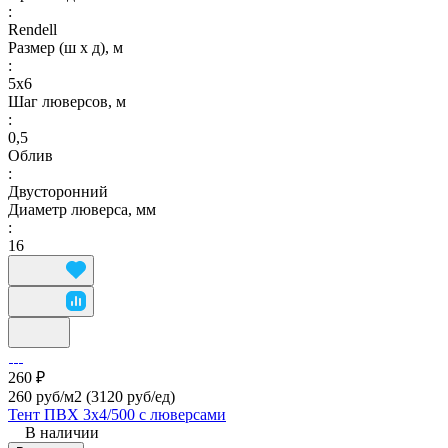
:
Rendell
Размер (ш х д), м
:
5х6
Шаг люверсов, м
:
0,5
Облив
:
Двусторонний
Диаметр люверса, мм
:
16
260 ₽
260 руб/м2
(3120 руб/eд)
Тент ПВХ 3х4/500 с люверсами
В наличии