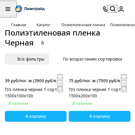
Главная
Каталог
Полиэтиленовая пленка
Полиэтилено
Полиэтиленовая пленка
Черная
6
Все фильтры
По возрастанию сортировки
39 руб/пог. м
(3900 руб/eд)
75 руб/пог. м
(7500 руб/eд)
П/э пленка черная 1 сорт
П/э пленка черная 1 сорт
1500х100х100
1500х200х100
В наличии
В наличии
В корзину
В корзину