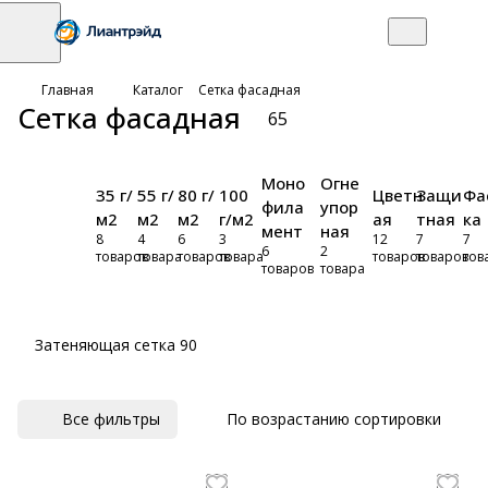
Главная
Каталог
Сетка фасадная
Сетка фасадная
65
Моно
Огне
35 г/
55 г/
80 г/
100
Цветн
Защи
Фа
фила
упор
м2
м2
м2
г/м2
ая
тная
ка
мент
ная
8
4
6
3
12
7
7
6
2
товаров
товара
товаров
товара
товаров
товаров
тов
товаров
товара
Затеняющая сетка 90
Все фильтры
По возрастанию сортировки