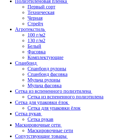
Полиэтиленовая пленка
Первый сорт
Техническая
Черная
Стрейч
Агротекстиль
100 г/м2
130 г/м2
Белый
Фасовка
Комплектующие
Спанбонд
Спанбонд рулоны
Спанбонд фасовка
Мульча рулоны
Мульча фасовка
Сетка из вспененного полиэтилена
Сетка из вспененного полиэтилена
Сетка для упаковки ёлок
Сетка для упаковки ёлок
Сетка рукав
Сетка рукав
Маскировочные сети
Маскировочные сети
Сопутствующие товары