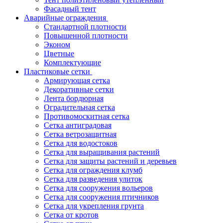
Фасадный тент
Аварийные ограждения
Стандартной плотности
Повышенной плотности
Эконом
Цветные
Комплектующие
Пластиковые сетки
Армирующая сетка
Декоративные сетки
Лента бордюрная
Оградительная сетка
Противомоскитная сетка
Сетка антиградовая
Сетка ветрозащитная
Сетка для водостоков
Сетка для выращивания растений
Сетка для защиты растений и деревьев
Сетка для ограждения клумб
Сетка для разведения улиток
Сетка для сооружения вольеров
Сетка для сооружения птичников
Сетка для укрепления грунта
Сетка от кротов