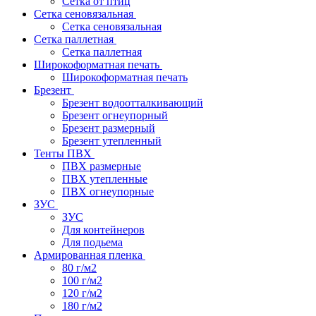
Сетка от птиц
Сетка сеновязальная
Сетка сеновязальная
Сетка паллетная
Сетка паллетная
Широкоформатная печать
Широкоформатная печать
Брезент
Брезент водоотталкивающий
Брезент огнеупорный
Брезент размерный
Брезент утепленный
Тенты ПВХ
ПВХ размерные
ПВХ утепленные
ПВХ огнеупорные
ЗУС
ЗУС
Для контейнеров
Для подьема
Армированная пленка
80 г/м2
100 г/м2
120 г/м2
180 г/м2