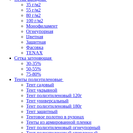
35 г/м2
55 г/м2
80 г/м2
100 г/м2
Монофиламент
Огнеупорная
Цветная
Защитная
Фасовка
TENAX
Сетка затеняющая
30-35%
50-55%
75-80%
Тенты полиэтиленовые
Тент садовый
Тент укрывной
Тент полиэтиленовый 120г
Тент универсальный
Тент полиэтиленовый 180г
Тент защитный
Тентовое полотно в рулонах
Тенты из армированной пленки
Тент полиэтиленовый огнеупорный
Тент полиэтиленовый утепленный