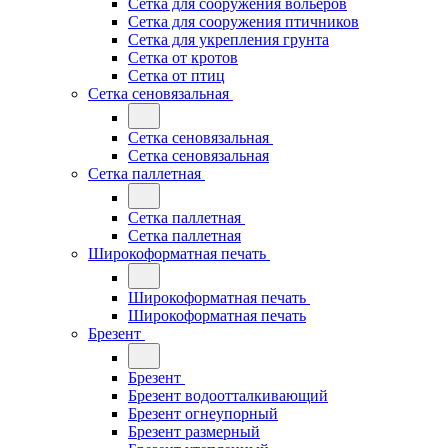
Сетка для сооружения вольеров
Сетка для сооружения птичников
Сетка для укрепления грунта
Сетка от кротов
Сетка от птиц
Сетка сеновязальная
Сетка сеновязальная
Сетка сеновязальная
Сетка паллетная
Сетка паллетная
Сетка паллетная
Широкоформатная печать
Широкоформатная печать
Широкоформатная печать
Брезент
Брезент
Брезент водоотталкивающий
Брезент огнеупорный
Брезент размерный