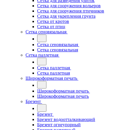
Сетка для разведения улиток
Сетка для сооружения вольеров
Сетка для сооружения птичников
Сетка для укрепления грунта
Сетка от кротов
Сетка от птиц
Сетка сеновязальная
Сетка сеновязальная
Сетка сеновязальная
Сетка паллетная
Сетка паллетная
Сетка паллетная
Широкоформатная печать
Широкоформатная печать
Широкоформатная печать
Брезент
Брезент
Брезент водоотталкивающий
Брезент огнеупорный
Брезент размерный